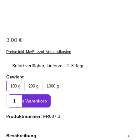
3,00 €
Regulärer Preis:
Preise inkl. MwSt. zzgl. Versandkosten
Sofort verfügbar, Lieferzeit: 2-3 Tage
auswählen
Gewicht
100 g
200 g
1000 g
Produkt Anzahl: Gib den gewünschten Wert ein oder benutze die Sc
In den Warenkorb
Produktnummer:
FR087.3
Beschreibung