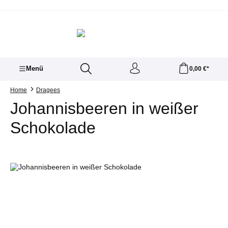
Zum Hauptinhalt springen
Menü
0,00 €*
Home
Dragees
Johannisbeeren in weißer
Schokolade
Bildergalerie überspringen